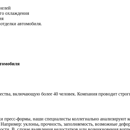
нелей
ого охлаждения
ия
 отделки автомобиля.
втомобиля
ества, включающую более 40 человек. Компания проводит строги
тки пресс-формы, наши специалисты коллегиально анализируют 
 Например: уклоны
,
прочность, заполняемость, возможные дефор
ости. В случае выявления недостатков или возникновения вопро