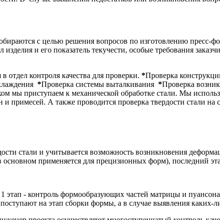
обираются с целью решения вопросов по изготовлению пресс-фо
л изделия и его показатель текучести, особые требования заказ
 в отдел контроля качества для проверки.
*
Проверка конструкци
охлаждения
*
Проверка системы выталкивания
*
Проверка возник
иком мы приступаем к механической обработке стали. Мы исполь
 и примесей. А также проводится проверка твердости стали на с
дости стали и учитывается возможность возникновения деформац
 (в основном применяется для прецизионных форм), последний эта
 1 этап - контроль формообразующих частей матрицы и пуансона
оступают на этап сборки формы, а в случае выявления каких-ли
инженер проекта осуществляют многоступенчатый контроль каче